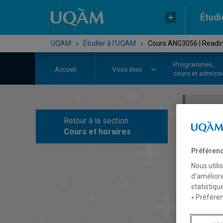
Étudi
UQAM
›
Étudier à l'UQAM
›
Cours ANG3056 | Reading 
Programmes,
Accueil
Vous êtes
cours et admiss
Retour à la section
C
Cours et horaires
Préférenc
Nous utili
d’améliore
statistiqu
« Préféren