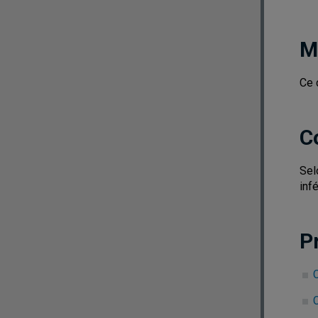
M
Ce 
C
Sel
infé
P
C
C