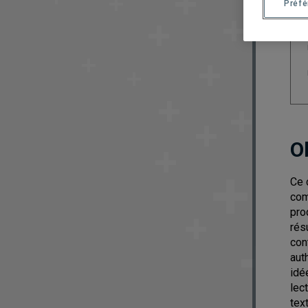
Préf
O
Ce 
com
pro
rés
con
aut
idé
lec
tex