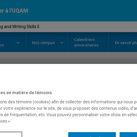
er à l'UQAM
and Writing Skills II
Calendriers
Nos
campus
En savoir pl
ion
universitaires
OURS
//
ANG3056
-
Reading and Wr
es en matière de témoins
sons des témoins (cookies) afin de collecter des informations qui nous 
Description
Horaire - Été 2026
Horaire
r votre expérience sur le site, de vous proposer des contenus vidéo, d’a
es de fréquentation, etc. Vous pouvez personnaliser votre choix en séle
ces ».