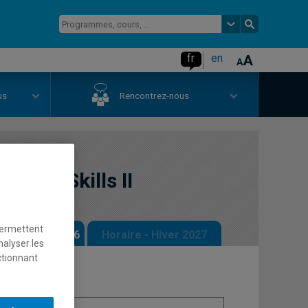
fr
en
us
Rencontrez-nous
iting Skills II
permettent
 - Automne 2026
Horaire - Hiver 2027
nalyser les
ctionnant