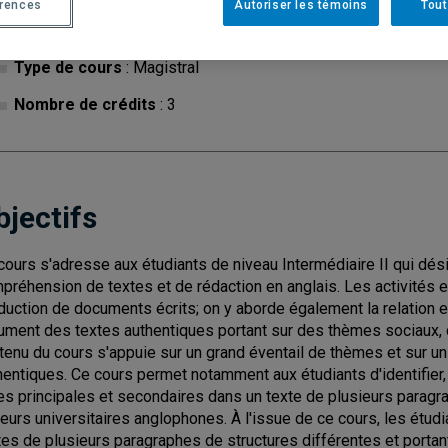
érences
Autoriser les témoins
Tout
Cycle
: 1
Discipl
Type de cours
: Magistral
Nombre de crédits
: 3
bjectifs
cours s'adresse aux étudiants de niveau Intermédiaire II qui dési
préhension de textes et de rédaction en anglais. Les activités e
duction de documents écrits; on y aborde également la relation e
ument des textes authentiques portant sur des thèmes sociaux, c
tenu du cours s'appuie sur un grand éventail de thèmes et sur 
hentiques. Ce cours permet notamment aux étudiants d'identifier,
es principales et secondaires dans un texte de plusieurs parag
teurs universitaires anglophones. À l'issue de ce cours, les étudi
tes de plusieurs paragraphes de structures différentes et portan