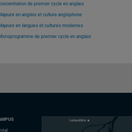
Concentration de premier cycle en anglais
Majeure en anglais et culture anglophone
Majeure en langues et cultures modernes
Microprogramme de premier cycle en anglais
AMPUS
réal