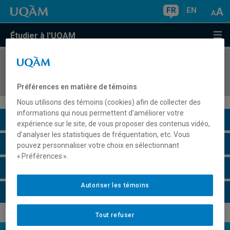
FR
EN
Étudier à l'UQAM
COURS
//
ANG3064
Writing for Business II
Préférences en matière de témoins
Nous utilisons des témoins (cookies) afin de collecter des
informations qui nous permettent d’améliorer votre
Description du cours
expérience sur le site, de vous proposer des contenus vidéo,
d’analyser les statistiques de fréquentation, etc. Vous
Horaire - Été 2026
pouvez personnaliser votre choix en sélectionnant
« Préférences ».
Horaire - Automne 2026
Autoriser les témoins
Horaire - Hiver 2027
Tout refuser