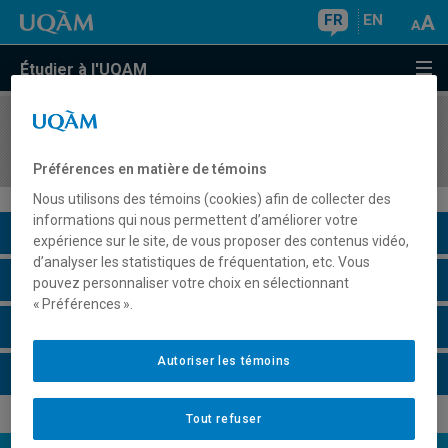
FR
EN
Étudier à l'UQAM
COURS
//
ANG3151
Speech Perception II
Préférences en matière de témoins
Nous utilisons des témoins (cookies) afin de collecter des
informations qui nous permettent d’améliorer votre
Description du cours
expérience sur le site, de vous proposer des contenus vidéo,
d’analyser les statistiques de fréquentation, etc. Vous
Horaire - Été 2026
pouvez personnaliser votre choix en sélectionnant
« Préférences ».
Horaire - Automne 2026
Autoriser les témoins
Horaire - Hiver 2027
Tout refuser