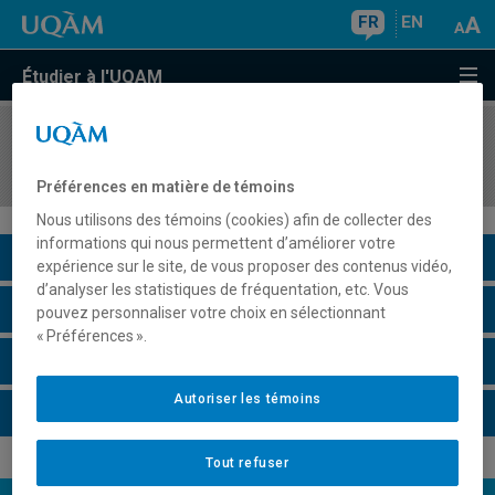
FR
EN
Étudier à l'UQAM
COURS
//
ANG3153
Critical Reading II
Préférences en matière de témoins
Nous utilisons des témoins (cookies) afin de collecter des
informations qui nous permettent d’améliorer votre
Description du cours
expérience sur le site, de vous proposer des contenus vidéo,
d’analyser les statistiques de fréquentation, etc. Vous
Horaire - Été 2026
pouvez personnaliser votre choix en sélectionnant
« Préférences ».
Horaire - Automne 2026
Autoriser les témoins
Horaire - Hiver 2027
Tout refuser