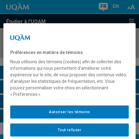
FR
EN
Étudier à l'UQAM
COURS
//
ANG3158
Grammar Skills for Writing II
Préférences en matière de témoins
Nous utilisons des témoins (cookies) afin de collecter des
informations qui nous permettent d’améliorer votre
Description du cours
expérience sur le site, de vous proposer des contenus vidéo,
d’analyser les statistiques de fréquentation, etc. Vous
Horaire - Été 2026
pouvez personnaliser votre choix en sélectionnant
« Préférences ».
Horaire - Automne 2026
Autoriser les témoins
Horaire - Hiver 2027
Tout refuser