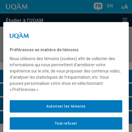
FR
EN
Étudier à l'UQAM
COURS
//
ANG4004
English Language and Identity in the Canadian
Préférences en matière de témoins
Context
Nous utilisons des témoins (cookies) afin de collecter des
informations qui nous permettent d’améliorer votre
expérience sur le site, de vous proposer des contenus vidéo,
Description du cours
d’analyser les statistiques de fréquentation, etc. Vous
pouvez personnaliser votre choix en sélectionnant
Horaire - Été 2026
« Préférences ».
Horaire - Automne 2026
Autoriser les témoins
Horaire - Hiver 2027
Tout refuser