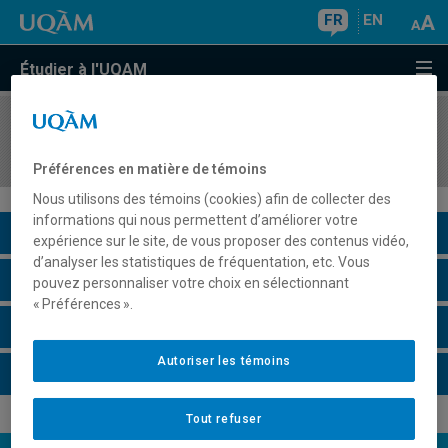
FR
EN
Étudier à l'UQAM
COURS
//
ANG4067
Skills for Business III
Préférences en matière de témoins
Nous utilisons des témoins (cookies) afin de collecter des
informations qui nous permettent d’améliorer votre
Description du cours
expérience sur le site, de vous proposer des contenus vidéo,
d’analyser les statistiques de fréquentation, etc. Vous
Horaire - Été 2026
pouvez personnaliser votre choix en sélectionnant
« Préférences ».
Horaire - Automne 2026
Autoriser les témoins
Horaire - Hiver 2027
Tout refuser