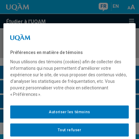
FR
EN
Étudier à l'UQAM
COURS
//
ANG5054
Writing IV
Préférences en matière de témoins
Nous utilisons des témoins (cookies) afin de collecter des
informations qui nous permettent d’améliorer votre
Description du cours
expérience sur le site, de vous proposer des contenus vidéo,
d’analyser les statistiques de fréquentation, etc. Vous
Horaire - Été 2026
pouvez personnaliser votre choix en sélectionnant
« Préférences ».
Horaire - Automne 2026
Autoriser les témoins
Horaire - Hiver 2027
Tout refuser