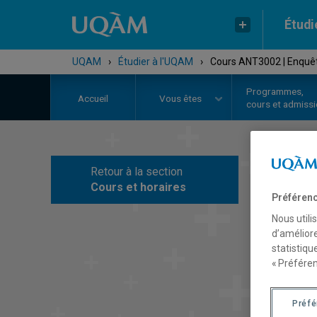
Étudi
UQAM
›
Étudier à l'UQAM
›
Cours ANT3002 | Enquêt
Programmes,
Accueil
Vous êtes
cours et admiss
Retour à la section
C
Cours et horaires
Préférenc
Nous utili
d’améliore
statistiqu
« Préféren
Préf