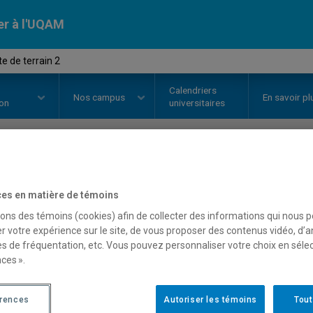
er à l'UQAM
e de terrain 2
Calendriers
Nos
campus
En savoir pl
ion
universitaires
OURS
//
ANT3002
-
Enquête de te
es en matière de témoins
sons des témoins (cookies) afin de collecter des informations qui nous 
r votre expérience sur le site, de vous proposer des contenus vidéo, d’a
Description
Horaire - Été 2026
Horaire
es de fréquentation, etc. Vous pouvez personnaliser votre choix en séle
ces ».
érences
Autoriser les témoins
Tout