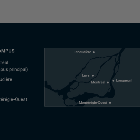
AMPUS
réal
pus principal)
udière
l
érégie-Ouest