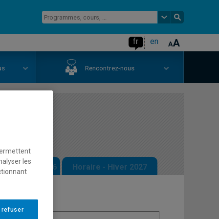
fr
en
us
Rencontrez-nous
rrain 2
permettent
nalyser les
 - Automne 2026
Horaire - Hiver 2027
ctionnant
 refuser