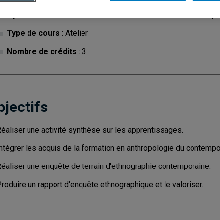
Cycle
: 1
Discipl
Type de cours
: Atelier
Nombre de crédits
: 3
bjectifs
Réaliser une activité synthèse sur les apprentissages.
Intégrer les acquis de la formation en anthropologie du contempo
Réaliser une enquête de terrain d'ethnographie contemporaine.
roduire un rapport d'enquête ethnographique et le valoriser.