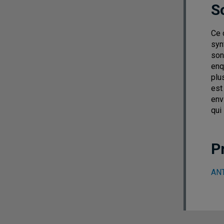
S
Ce 
syn
son
enq
plu
est
env
qui
P
ANT