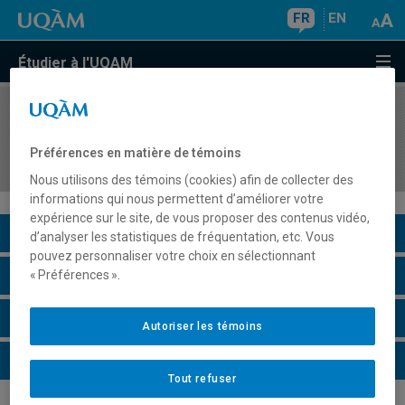
FR
EN
Étudier à l'UQAM
COURS
//
AOT5215
Management, Information et Systèmes en
Préférences en matière de témoins
tourisme
Nous utilisons des témoins (cookies) afin de collecter des
informations qui nous permettent d’améliorer votre
expérience sur le site, de vous proposer des contenus vidéo,
Description du cours
d’analyser les statistiques de fréquentation, etc. Vous
pouvez personnaliser votre choix en sélectionnant
Horaire - Été 2026
« Préférences ».
Horaire - Automne 2026
Autoriser les témoins
Horaire - Hiver 2027
Tout refuser