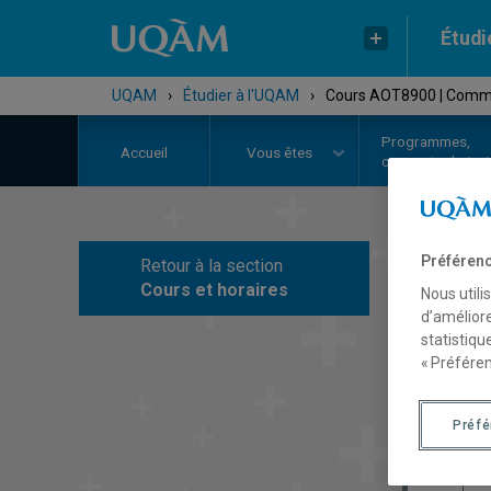
Étudi
UQAM
›
Étudier à l'UQAM
›
Cours AOT8900 | Comme
Programmes,
Accueil
Vous êtes
cours et admiss
Préférenc
Retour à la section
C
Cours et horaires
Nous utili
d’améliore
statistiqu
« Préféren
Préf