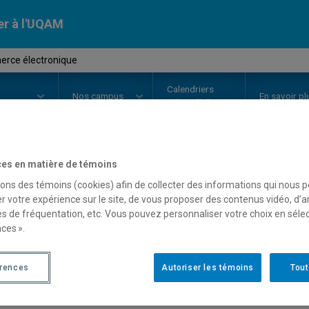
er à l'UQAM
rce électronique
Calendriers
Nos
campus
En savoir pl
ion
universitaires
es en matière de témoins
OURS
//
AOT8900
-
Commerce éle
sons des témoins (cookies) afin de collecter des informations qui nous 
r votre expérience sur le site, de vous proposer des contenus vidéo, d’a
es de fréquentation, etc. Vous pouvez personnaliser votre choix en séle
ces ».
Description
Horaire - Été 2026
Horaire
érences
Autoriser les témoins
Tout