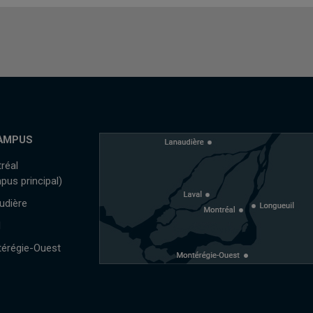
AMPUS
réal
pus principal)
udière
l
érégie-Ouest