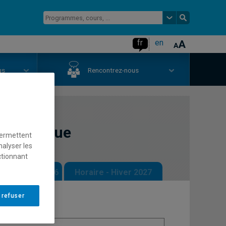
fr
en
us
Rencontrez-nous
ctronique
permettent
nalyser les
ctionnant
 - Automne 2026
Horaire - Hiver 2027
 refuser