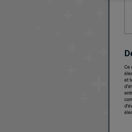
D
Ce 
éle
et 
d'i
ent
com
d'é
éle