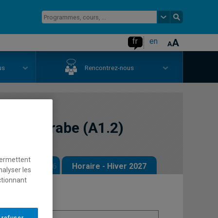
fr
en
us
Rencontrez-nous
ale en arabe (A1.2)
permettent
 - Automne 2026
Horaire - Hiver 2027
nalyser les
ctionnant
 refuser