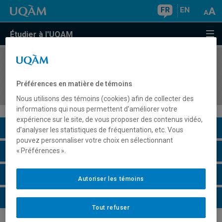
FR
EN
Étudier à l'UQAM
COURS
//
ASS800X
Activité de synthèse : difficultés d'apprentissage
Préférences en matière de témoins
en lecture-écriture ou en mathématiques
Nous utilisons des témoins (cookies) afin de collecter des
informations qui nous permettent d’améliorer votre
expérience sur le site, de vous proposer des contenus vidéo,
Description du cours
d’analyser les statistiques de fréquentation, etc. Vous
pouvez personnaliser votre choix en sélectionnant
Horaire - Été 2026
« Préférences ».
Horaire - Automne 2026
Autoriser les témoins
Horaire - Hiver 2027
Tout refuser