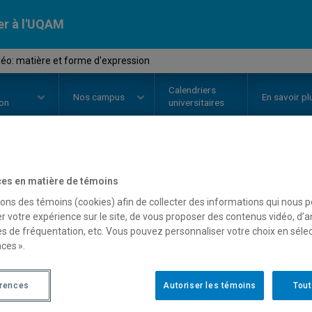
er à l'UQAM
éo: matière et forme d'expression
Calendriers
Nos
campus
En savoir pl
ion
universitaires
OURS
//
AVM2330
-
Art vidéo: ma
es en matière de témoins
sons des témoins (cookies) afin de collecter des informations qui nous 
d'expression
r votre expérience sur le site, de vous proposer des contenus vidéo, d’a
es de fréquentation, etc. Vous pouvez personnaliser votre choix en séle
ces ».
Description
Horaire - Été 2026
Horaire
érences
Autoriser les témoins
Tout