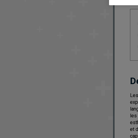
D
Les
exp
lan
les
est
et 
cap