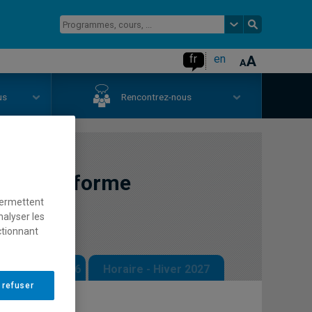
fr
en
us
Rencontrez-nous
tière et forme
permettent
nalyser les
ctionnant
 - Automne 2026
Horaire - Hiver 2027
 refuser