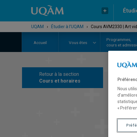
Étudi
UQAM
›
Étudier à l'UQAM
›
Cours AVM2330 | Art vid
Programmes,
Accueil
Vous êtes
cours et admiss
Retour à la section
C
Préférenc
Cours et horaires
Nous utili
d’améliore
statistiqu
« Préféren
Préf