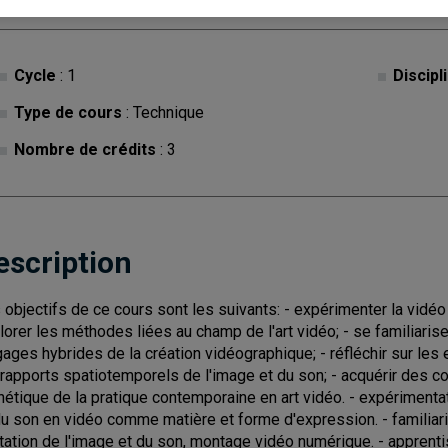
Cycle
: 1
Discipl
Type de cours
: Technique
Nombre de crédits
: 3
escription
 objectifs de ce cours sont les suivants: - expérimenter la vid
lorer les méthodes liées au champ de l'art vidéo; - se familiaris
gages hybrides de la création vidéographique; - réfléchir sur les
 rapports spatiotemporels de l'image et du son; - acquérir des c
hétique de la pratique contemporaine en art vidéo. - expériment
du son en vidéo comme matière et forme d'expression. - familiaris
tation de l'image et du son, montage vidéo numérique. - apprent