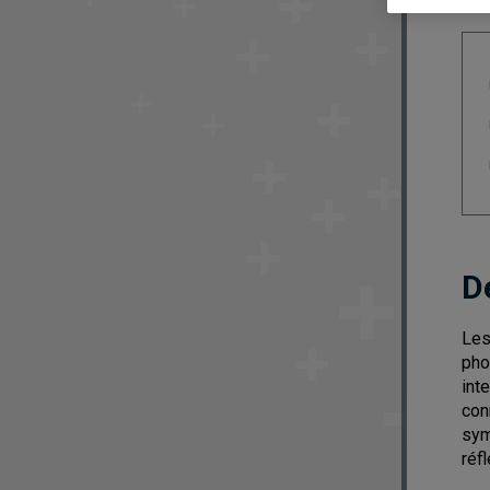
D
Les
pho
int
con
sym
réf