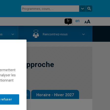
fr
en
us
Rencontrez-nous
hique: approche
permettent
nalyser les
ctionnant
 - Automne 2026
Horaire - Hiver 2027
 refuser