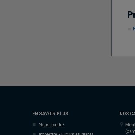
P
EN SAVOIR PLUS
NOS C
Nous joindre
Mont
(cam
Infolettre - Futurs étudiants