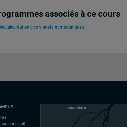
rogrammes associés à ce cours
Baccalauréat en arts visuels et médiatiques
AMPUS
réal
pus principal)