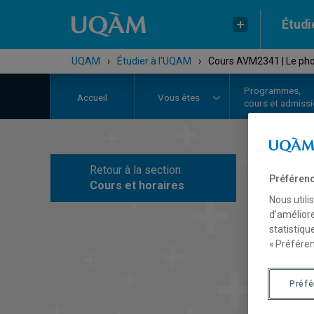
Étudi
UQAM
›
Étudier à l'UQAM
›
Cours AVM2341 | Le pho
Programmes,
Accueil
Vous êtes
cours et admiss
Retour à la section
C
Préférenc
Cours et horaires
Nous utili
d’améliore
statistiqu
« Préféren
Préf