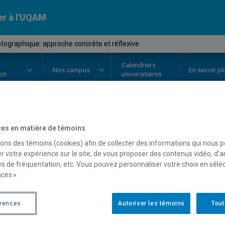
er à l'UQAM
tographique: approche concrète et réflexive
Calendriers
Nos
campus
En savoir pl
ion
universitaires
OURS
//
AVM2341
-
Le photograp
es en matière de témoins
sons des témoins (cookies) afin de collecter des informations qui nous 
concrète et réflexive
r votre expérience sur le site, de vous proposer des contenus vidéo, d’a
es de fréquentation, etc. Vous pouvez personnaliser votre choix en séle
ces ».
Description
Horaire - Été 2026
Horaire
érences
Autoriser les témoins
Tout