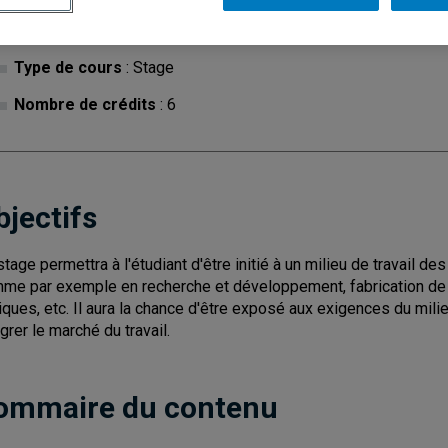
Cycle
: 2
Discipl
Type de cours
: Stage
Nombre de crédits
: 6
bjectifs
stage permettra à l'étudiant d'être initié à un milieu de travail de
me par exemple en recherche et développement, fabrication de
niques, etc. Il aura la chance d'être exposé aux exigences du milie
égrer le marché du travail.
ommaire du contenu