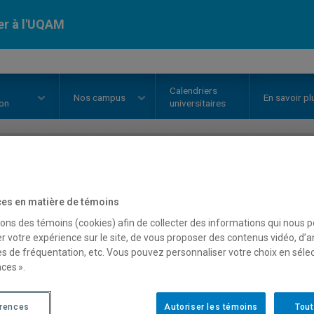
er à l'UQAM
Calendriers
Nos
campus
En savoir pl
ion
universitaires
OURS
//
BCM8000
-
Stage
es en matière de témoins
sons des témoins (cookies) afin de collecter des informations qui nous 
r votre expérience sur le site, de vous proposer des contenus vidéo, d’a
Description
Horaire - Été 2026
Horaire
es de fréquentation, etc. Vous pouvez personnaliser votre choix en séle
ces ».
érences
Autoriser les témoins
Tout