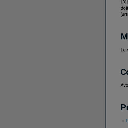
L'é
doi
(ar
M
Le 
C
Avo
P