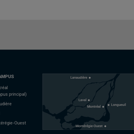
AMPUS
réal
pus principal)
udière
l
érégie-Ouest