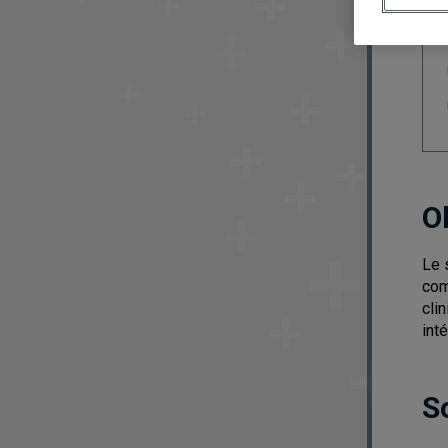
O
Le 
com
cli
int
S