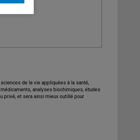
ine
: Biochimie
s sciences de la vie appliquées à la santé,
 médicaments, analyses biochimiques, études
u privé, et sera ainsi mieux outillé pour