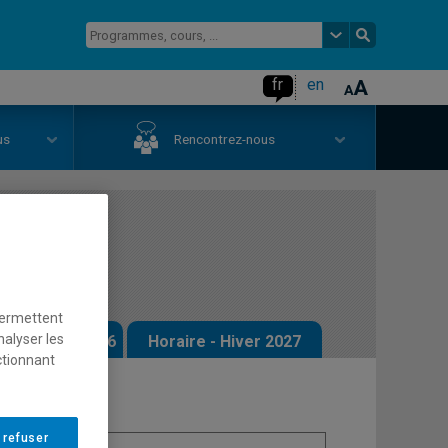
fr
en
us
Rencontrez-nous
permettent
nalyser les
 - Automne 2026
Horaire - Hiver 2027
ctionnant
 refuser