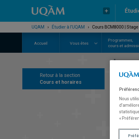
Étudi
UQAM
›
Étudier à l'UQAM
›
Cours BCM8000 | Stage
Programmes,
Accueil
Vous êtes
cours et admiss
Retour à la section
C
Cours et horaires
Préférenc
Nous utili
d’améliore
statistiqu
« Préféren
Préf