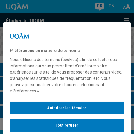
FR
EN
Étudier à l'UQAM
COURS
//
BGP5010
Activité de synthèse
Préférences en matière de témoins
Nous utilisons des témoins (cookies) afin de collecter des
informations qui nous permettent d’améliorer votre
Description du cours
expérience sur le site, de vous proposer des contenus vidéo,
d’analyser les statistiques de fréquentation, etc. Vous
Horaire - Été 2026
pouvez personnaliser votre choix en sélectionnant
« Préférences ».
Horaire - Automne 2026
Autoriser les témoins
Horaire - Hiver 2027
Tout refuser