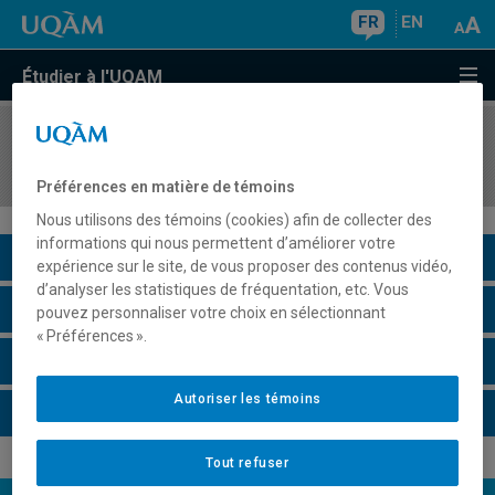
FR
EN
Étudier à l'UQAM
COURS
//
BIA1000
Échantillonnage et observations sur le terrain
Préférences en matière de témoins
Nous utilisons des témoins (cookies) afin de collecter des
informations qui nous permettent d’améliorer votre
Description du cours
expérience sur le site, de vous proposer des contenus vidéo,
d’analyser les statistiques de fréquentation, etc. Vous
Horaire - Été 2026
pouvez personnaliser votre choix en sélectionnant
« Préférences ».
Horaire - Automne 2026
Autoriser les témoins
Horaire - Hiver 2027
Tout refuser