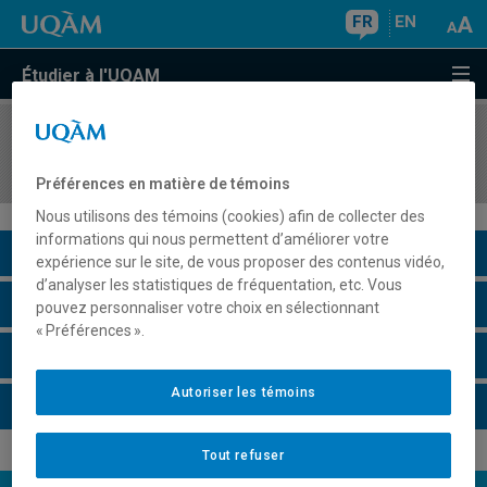
FR
EN
Étudier à l'UQAM
COURS
//
BIA2002
Réplication et expression des gènes
Préférences en matière de témoins
Nous utilisons des témoins (cookies) afin de collecter des
informations qui nous permettent d’améliorer votre
Description du cours
expérience sur le site, de vous proposer des contenus vidéo,
d’analyser les statistiques de fréquentation, etc. Vous
Horaire - Été 2026
pouvez personnaliser votre choix en sélectionnant
« Préférences ».
Horaire - Automne 2026
Autoriser les témoins
Horaire - Hiver 2027
Tout refuser