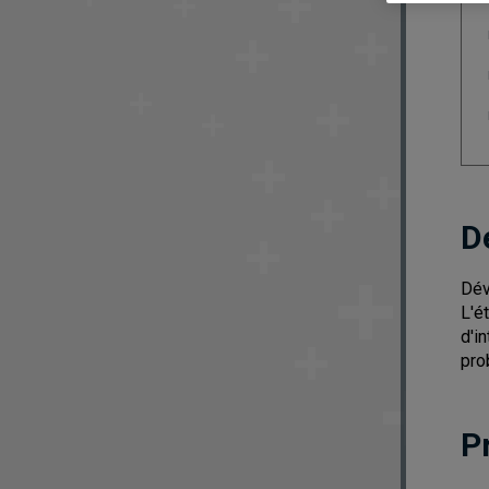
D
Dév
L'é
d'i
pro
P