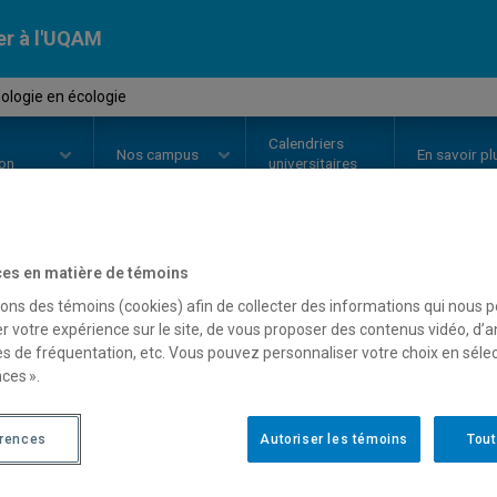
er à l'UQAM
ologie en écologie
Calendriers
Nos
campus
En savoir pl
ion
universitaires
es en matière de témoins
OURS
//
BIA3010
-
Méthodologie 
sons des témoins (cookies) afin de collecter des informations qui nous 
r votre expérience sur le site, de vous proposer des contenus vidéo, d’a
es de fréquentation, etc. Vous pouvez personnaliser votre choix en séle
ces ».
Description
Horaire - Été 2026
Horaire
érences
Autoriser les témoins
Tout