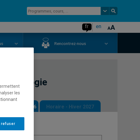
fr
en
us
Rencontrez-nous
en écologie
permettent
nalyser les
ctionnant
 - Automne 2026
Horaire - Hiver 2027
 refuser