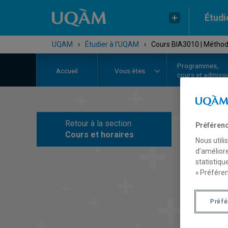
Étudi
UQAM
›
Étudier à l'UQAM
›
Cours BIA3010 | Méthod
Programmes,
Accueil
Vous êtes
cours et admiss
Retour à la section
Préférenc
C
Cours et horaires
Nous utili
d’améliore
statistiqu
« Préféren
Préf