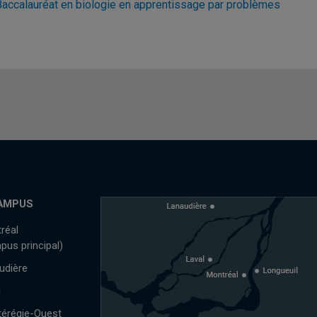
Baccalauréat en biologie en apprentissage par problèmes
AMPUS
réal
pus principal)
udière
l
érégie-Ouest