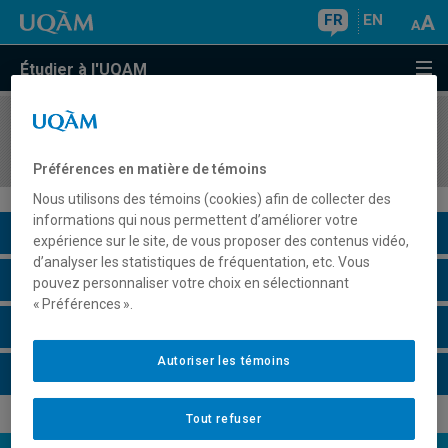
FR
EN
Étudier à l'UQAM
COURS
//
BIA3030
Méthodologie en physiologie et en toxicologie
Préférences en matière de témoins
Nous utilisons des témoins (cookies) afin de collecter des
informations qui nous permettent d’améliorer votre
Description du cours
expérience sur le site, de vous proposer des contenus vidéo,
d’analyser les statistiques de fréquentation, etc. Vous
Horaire - Été 2026
pouvez personnaliser votre choix en sélectionnant
« Préférences ».
Horaire - Automne 2026
Autoriser les témoins
Horaire - Hiver 2027
Tout refuser