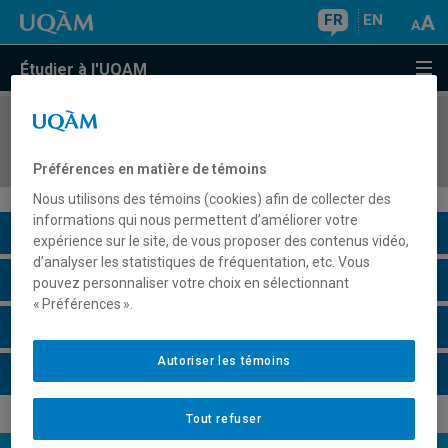
FR
EN
Étudier à l'UQAM
COURS
//
BIA3030
Méthodologie en physiologie et en toxicologie
Préférences en matière de témoins
Nous utilisons des témoins (cookies) afin de collecter des
informations qui nous permettent d’améliorer votre
Description du cours
expérience sur le site, de vous proposer des contenus vidéo,
d’analyser les statistiques de fréquentation, etc. Vous
Horaire - Été 2026
pouvez personnaliser votre choix en sélectionnant
« Préférences ».
Horaire - Automne 2026
Autoriser les témoins
Horaire - Hiver 2027
Tout refuser