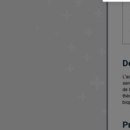
D
L'a
ser
de 
thè
bio
P