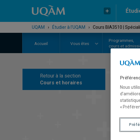
Étudi
UQAM
›
Étudier à l'UQAM
›
Cours BIA3510 | Spéciali
Programmes,
Accueil
Vous êtes
cours et admiss
Retour à la section
Préférenc
C
Cours et horaires
Nous utili
d’améliore
statistiqu
« Préféren
Préf