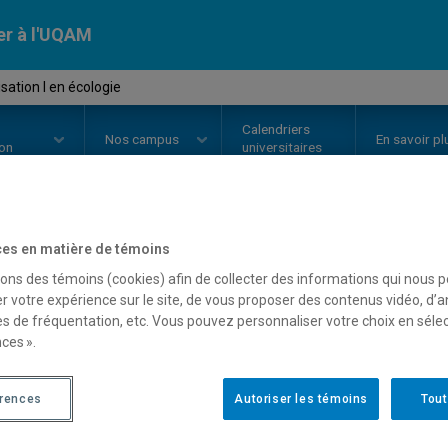
er à l'UQAM
sation I en écologie
Calendriers
Nos
campus
En savoir pl
ion
universitaires
es en matière de témoins
OURS
//
BIA3510
-
Spécialisation 
sons des témoins (cookies) afin de collecter des informations qui nous 
r votre expérience sur le site, de vous proposer des contenus vidéo, d’a
es de fréquentation, etc. Vous pouvez personnaliser votre choix en séle
Description
Horaire - Été 2026
Horaire
ces ».
érences
Autoriser les témoins
Tout