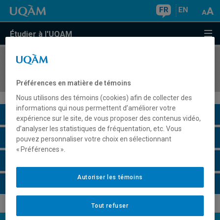
FR
EN
Étudier à l'UQAM
COURS
//
BIA3511
Spécialisation II en écologie
Préférences en matière de témoins
Nous utilisons des témoins (cookies) afin de collecter des
informations qui nous permettent d’améliorer votre
Description du cours
expérience sur le site, de vous proposer des contenus vidéo,
d’analyser les statistiques de fréquentation, etc. Vous
Horaire - Été 2026
pouvez personnaliser votre choix en sélectionnant
« Préférences ».
Horaire - Automne 2026
Autoriser les témoins
Horaire - Hiver 2027
Tout refuser