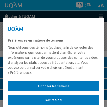
FR
EN
Étudier à l'UQAM
COURS
//
BIA3530
Spécialisation I en toxicologie et santé
Préférences en matière de témoins
environnementale
Nous utilisons des témoins (cookies) afin de collecter des
informations qui nous permettent d’améliorer votre
expérience sur le site, de vous proposer des contenus vidéo,
Description du cours
d’analyser les statistiques de fréquentation, etc. Vous
pouvez personnaliser votre choix en sélectionnant
Horaire - Été 2026
« Préférences ».
Horaire - Automne 2026
Autoriser les témoins
Horaire - Hiver 2027
Tout refuser