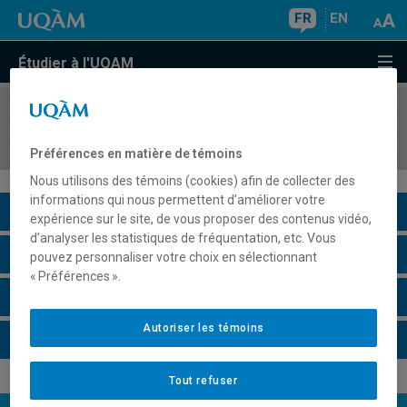
FR
EN
Étudier à l'UQAM
COURS
//
BIF4100
Introduction à la bioinformatique
Préférences en matière de témoins
Nous utilisons des témoins (cookies) afin de collecter des
informations qui nous permettent d’améliorer votre
Description du cours
expérience sur le site, de vous proposer des contenus vidéo,
d’analyser les statistiques de fréquentation, etc. Vous
Horaire - Été 2026
pouvez personnaliser votre choix en sélectionnant
« Préférences ».
Horaire - Automne 2026
Autoriser les témoins
Horaire - Hiver 2027
Tout refuser