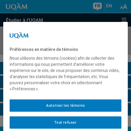
FR
EN
Étudier à l'UQAM
COURS
//
CHI1380
Réactions chimiques
Préférences en matière de témoins
Nous utilisons des témoins (cookies) afin de collecter des
informations qui nous permettent d’améliorer votre
Description du cours
expérience sur le site, de vous proposer des contenus vidéo,
d’analyser les statistiques de fréquentation, etc. Vous
Horaire - Été 2026
pouvez personnaliser votre choix en sélectionnant
« Préférences ».
Horaire - Automne 2026
Autoriser les témoins
Horaire - Hiver 2027
Tout refuser