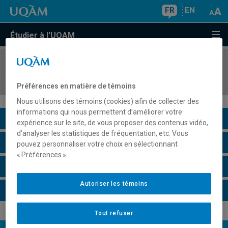
FR
EN
Étudier à l'UQAM
COURS
//
CHI3330
Chimie thérapeutique
Préférences en matière de témoins
Nous utilisons des témoins (cookies) afin de collecter des
informations qui nous permettent d’améliorer votre
Description du cours
expérience sur le site, de vous proposer des contenus vidéo,
d’analyser les statistiques de fréquentation, etc. Vous
Horaire - Été 2026
pouvez personnaliser votre choix en sélectionnant
« Préférences ».
Horaire - Automne 2026
Autoriser les témoins
Horaire - Hiver 2027
Tout refuser