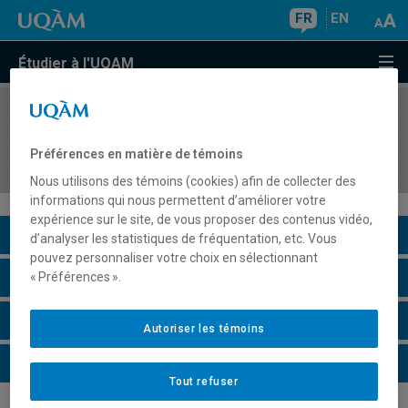
FR
EN
Étudier à l'UQAM
COURS
//
CHI7180
Méthodes d'analyses spectroscopiques
Préférences en matière de témoins
avancées
Nous utilisons des témoins (cookies) afin de collecter des
informations qui nous permettent d’améliorer votre
expérience sur le site, de vous proposer des contenus vidéo,
Description du cours
d’analyser les statistiques de fréquentation, etc. Vous
pouvez personnaliser votre choix en sélectionnant
Horaire - Été 2026
« Préférences ».
Horaire - Automne 2026
Autoriser les témoins
Horaire - Hiver 2027
Tout refuser