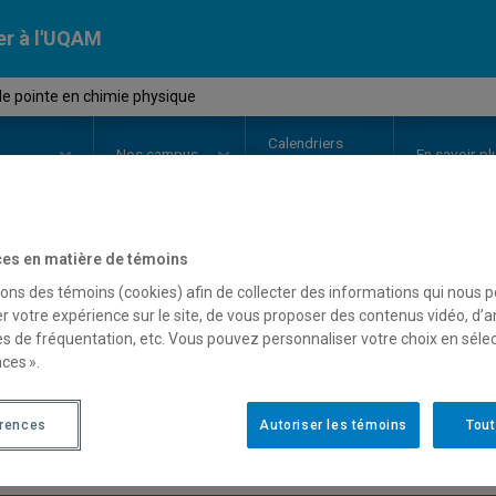
er à l'UQAM
de pointe en chimie physique
Calendriers
Nos
campus
En savoir pl
ion
universitaires
es en matière de témoins
OURS
//
CHI7400
-
Sujets de poin
sons des témoins (cookies) afin de collecter des informations qui nous 
r votre expérience sur le site, de vous proposer des contenus vidéo, d’a
es de fréquentation, etc. Vous pouvez personnaliser votre choix en séle
ces ».
Description
Horaire - Été 2026
Horaire
érences
Autoriser les témoins
Tout