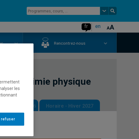
fr
en
us
Rencontrez-nous
te en chimie physique
permettent
nalyser les
ctionnant
 - Automne 2026
Horaire - Hiver 2027
 refuser