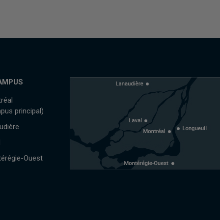
AMPUS
réal
pus principal)
udière
l
érégie-Ouest