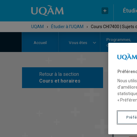
Étudi
UQAM
›
Étudier à l'UQAM
›
Cours CHI7400 | Sujets 
Programmes,
Accueil
Vous êtes
cours et admiss
Préférenc
Retour à la section
C
Cours et horaires
Nous utili
d’améliore
statistiqu
« Préféren
Préf