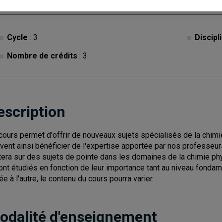
Cycle
: 3
Discipl
Nombre de crédits
: 3
escription
cours permet d'offrir de nouveaux sujets spécialisés de la chimi
vent ainsi bénéficier de l'expertise apportée par nos professeur
tera sur des sujets de pointe dans les domaines de la chimie phy
ont étudiés en fonction de leur importance tant au niveau fondame
ée à l'autre, le contenu du cours pourra varier.
odalité d'enseignement