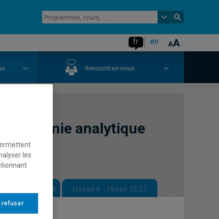
fr
en
us
Rencontrez-nous
e en chimie analytique
permettent
nalyser les
ctionnant
 - Automne 2026
Horaire - Hiver 2027
 refuser