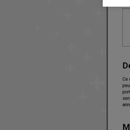
D
Ce 
peu
por
ser
ann
M