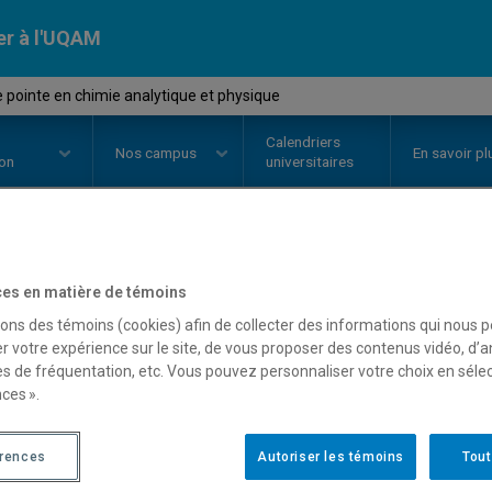
er à l'UQAM
e pointe en chimie analytique et physique
Calendriers
Nos
campus
En savoir pl
ion
universitaires
OURS
//
CHI8110
-
Sujet de point
es en matière de témoins
sons des témoins (cookies) afin de collecter des informations qui nous 
et physique
r votre expérience sur le site, de vous proposer des contenus vidéo, d’a
es de fréquentation, etc. Vous pouvez personnaliser votre choix en séle
ces ».
Description
Horaire - Été 2026
Horaire
érences
Autoriser les témoins
Tout