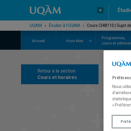
Étudi
UQAM
›
Étudier à l'UQAM
›
Cours CHI8110 | Sujet d
Programmes,
Accueil
Vous êtes
cours et admiss
Retour à la section
C
Cours et horaires
Préférenc
Nous utili
d’améliore
statistiqu
« Préféren
Préf