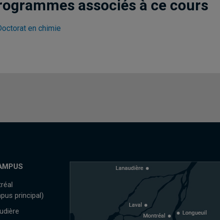
rogrammes associés à ce cours
Doctorat en chimie
AMPUS
réal
pus principal)
udière