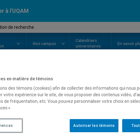
er à l'UQAM
tion de recherche
Calendriers
Nos
campus
En savoir pl
ion
universitaires
es en matière de témoins
OURS
//
CHI9002
-
Proposition d
sons des témoins (cookies) afin de collecter des informations qui nous 
r votre expérience sur le site, de vous proposer des contenus vidéo, d’a
es de fréquentation, etc. Vous pouvez personnaliser votre choix en séle
Description
Horaire - Été 2026
Horaire
ces ».
érences
Autoriser les témoins
Tout