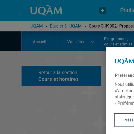
Étudi
UQAM
›
Étudier à l'UQAM
›
Cours CHI9002 | Proposi
Programmes,
Accueil
Vous êtes
cours et admiss
Retour à la section
Préférenc
C
Cours et horaires
Nous utili
d’améliore
statistiqu
« Préféren
Préf