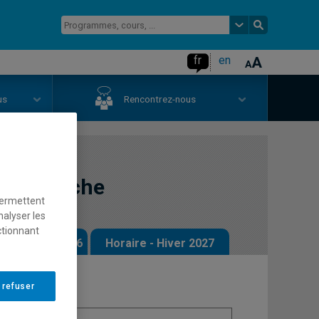
fr
en
us
Rencontrez-nous
e recherche
permettent
nalyser les
ctionnant
 - Automne 2026
Horaire - Hiver 2027
 refuser