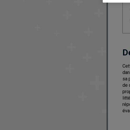
D
Cet
dan
sa 
de 
pro
lit
rép
éva