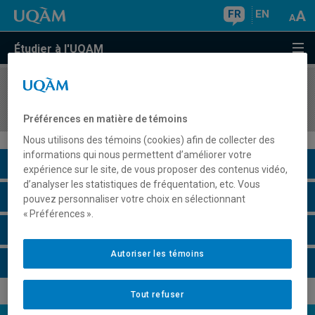
FR
EN
Étudier à l'UQAM
COURS
//
CHN1200
Chinois II
Préférences en matière de témoins
Nous utilisons des témoins (cookies) afin de collecter des
informations qui nous permettent d’améliorer votre
Description du cours
expérience sur le site, de vous proposer des contenus vidéo,
d’analyser les statistiques de fréquentation, etc. Vous
Horaire - Été 2026
pouvez personnaliser votre choix en sélectionnant
« Préférences ».
Horaire - Automne 2026
Autoriser les témoins
Horaire - Hiver 2027
Tout refuser