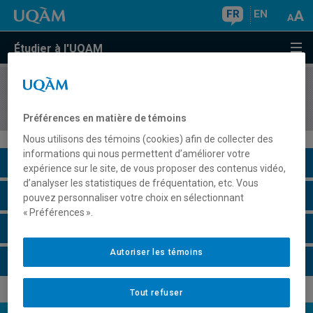
FR
EN
Étudier à l'UQAM
COURS
//
COM1042
Espace public et communautés en ligne
Préférences en matière de témoins
Nous utilisons des témoins (cookies) afin de collecter des
informations qui nous permettent d’améliorer votre
Description du cours
expérience sur le site, de vous proposer des contenus vidéo,
d’analyser les statistiques de fréquentation, etc. Vous
Horaire - Été 2026
pouvez personnaliser votre choix en sélectionnant
« Préférences ».
Horaire - Automne 2026
Autoriser les témoins
Horaire - Hiver 2027
Tout refuser