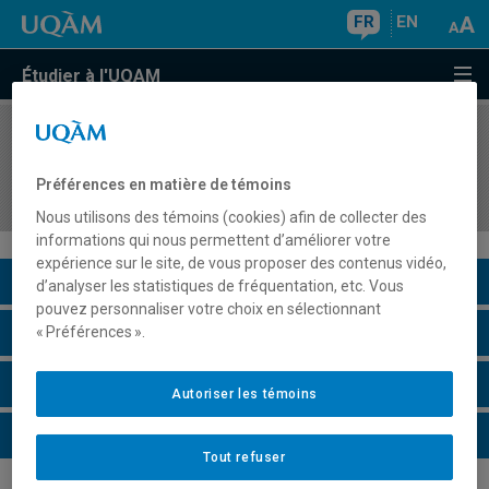
FR
EN
Étudier à l'UQAM
COURS
//
COM1066
Relations de presse 1 : interaction avec les
Préférences en matière de témoins
journalistes
Nous utilisons des témoins (cookies) afin de collecter des
informations qui nous permettent d’améliorer votre
expérience sur le site, de vous proposer des contenus vidéo,
Description du cours
d’analyser les statistiques de fréquentation, etc. Vous
pouvez personnaliser votre choix en sélectionnant
Horaire - Été 2026
« Préférences ».
Horaire - Automne 2026
Autoriser les témoins
Horaire - Hiver 2027
Tout refuser