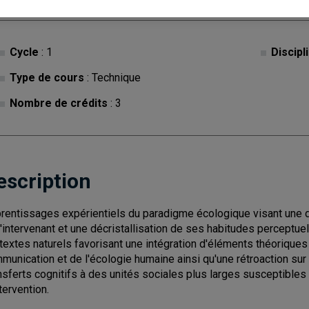
Cycle
: 1
Discipl
Type de cours
: Technique
Nombre de crédits
: 3
escription
rentissages expérientiels du paradigme écologique visant une 
l'intervenant et une décristallisation de ses habitudes perceptue
textes naturels favorisant une intégration d'éléments théorique
munication et de l'écologie humaine ainsi qu'une rétroaction sur l
nsferts cognitifs à des unités sociales plus larges susceptibles
tervention.