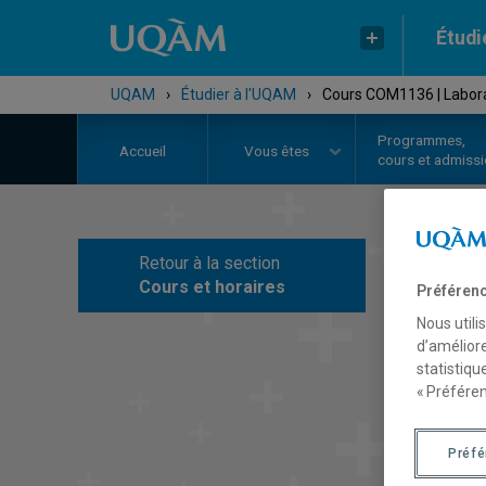
Étudi
UQAM
›
Étudier à l'UQAM
›
Cours COM1136 | Labora
Programmes,
Accueil
Vous êtes
cours et admiss
Retour à la section
C
Cours et horaires
Préférenc
Nous utili
d’améliore
statistiqu
« Préféren
Préf