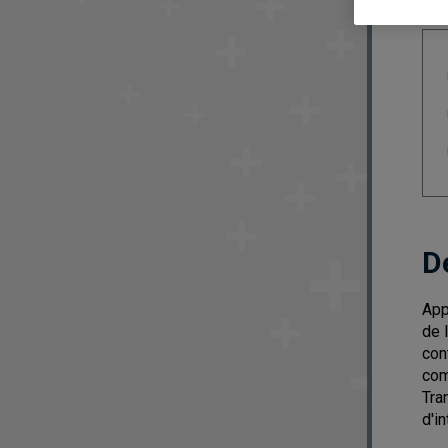
D
App
de 
con
com
Tra
d'in