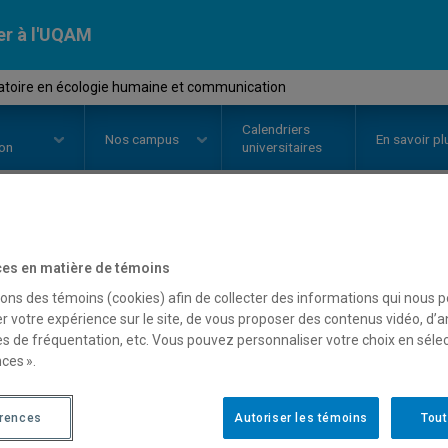
er à l'UQAM
toire en écologie humaine et communication
Calendriers
Nos
campus
En savoir pl
ion
universitaires
OURS
//
COM1136
-
Laboratoire 
es en matière de témoins
sons des témoins (cookies) afin de collecter des informations qui nous 
communication
r votre expérience sur le site, de vous proposer des contenus vidéo, d’a
es de fréquentation, etc. Vous pouvez personnaliser votre choix en séle
ces ».
Description
Horaire - Été 2026
Horaire
érences
Autoriser les témoins
Tout