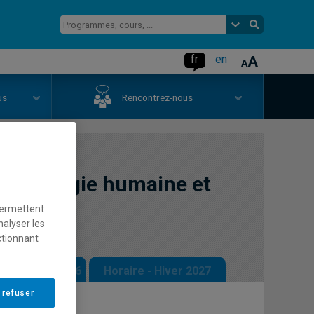
fr
en
us
Rencontrez-nous
en écologie humaine et
permettent
nalyser les
ctionnant
 - Automne 2026
Horaire - Hiver 2027
 refuser