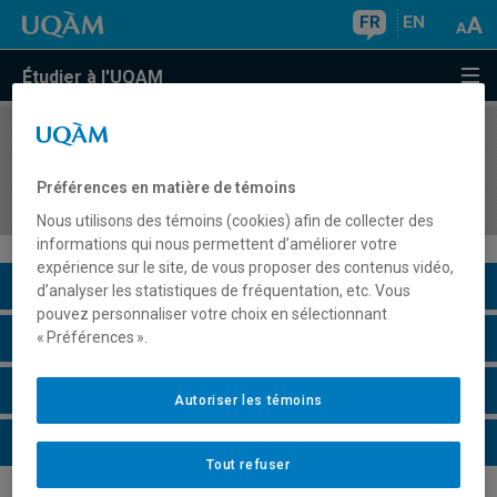
FR
EN
Étudier à l'UQAM
COURS
//
COM1158
Fondements théoriques en communication
Préférences en matière de témoins
humaine
Nous utilisons des témoins (cookies) afin de collecter des
informations qui nous permettent d’améliorer votre
expérience sur le site, de vous proposer des contenus vidéo,
Description du cours
d’analyser les statistiques de fréquentation, etc. Vous
pouvez personnaliser votre choix en sélectionnant
Horaire - Été 2026
« Préférences ».
Horaire - Automne 2026
Autoriser les témoins
Horaire - Hiver 2027
Tout refuser