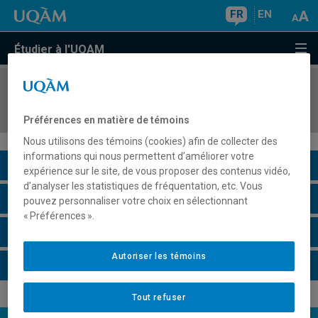
FR
EN
Étudier à l'UQAM
COURS
//
COM1626
Communication de risque et de crise
Préférences en matière de témoins
Nous utilisons des témoins (cookies) afin de collecter des
informations qui nous permettent d’améliorer votre
Description du cours
expérience sur le site, de vous proposer des contenus vidéo,
d’analyser les statistiques de fréquentation, etc. Vous
Horaire - Été 2026
pouvez personnaliser votre choix en sélectionnant
« Préférences ».
Horaire - Automne 2026
Autoriser les témoins
Horaire - Hiver 2027
Tout refuser