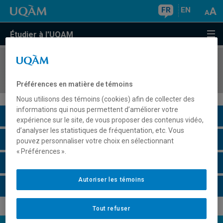
FR
EN
Étudier à l'UQAM
COURS
//
COM2400
Introduction à la vulgarisation scientifique
Préférences en matière de témoins
Nous utilisons des témoins (cookies) afin de collecter des
informations qui nous permettent d’améliorer votre
Description du cours
expérience sur le site, de vous proposer des contenus vidéo,
d’analyser les statistiques de fréquentation, etc. Vous
Horaire - Été 2026
pouvez personnaliser votre choix en sélectionnant
« Préférences ».
Horaire - Automne 2026
Autoriser les témoins
Horaire - Hiver 2027
Tout refuser