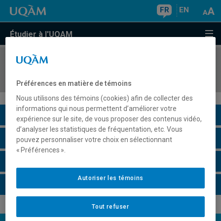
FR
EN
Étudier à l'UQAM
COURS
//
COM3112
Médias socionumériques et relations publiques
Préférences en matière de témoins
Nous utilisons des témoins (cookies) afin de collecter des
informations qui nous permettent d’améliorer votre
Description du cours
expérience sur le site, de vous proposer des contenus vidéo,
d’analyser les statistiques de fréquentation, etc. Vous
Horaire - Été 2026
pouvez personnaliser votre choix en sélectionnant
« Préférences ».
Horaire - Automne 2026
Autoriser les témoins
Horaire - Hiver 2027
Tout refuser