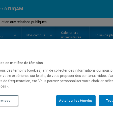
er à l'UQAM
ction aux relations publiques
Calendriers
Nos
campus
En savoir pl
ion
universitaires
es en matière de témoins
OURS
//
COM3121
-
Introduction 
sons des témoins (cookies) afin de collecter des informations qui nous 
r votre expérience sur le site, de vous proposer des contenus vidéo, d’a
es de fréquentation, etc. Vous pouvez personnaliser votre choix en séle
Description
Horaire - Été 2026
Horaire
ces ».
érences
Autoriser les témoins
Tout