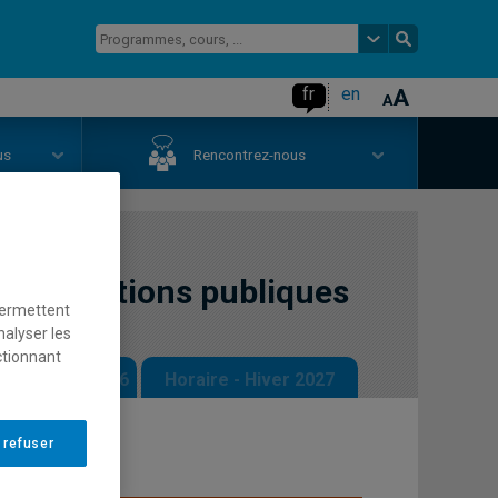
fr
en
us
Rencontrez-nous
aux relations publiques
permettent
nalyser les
ctionnant
 - Automne 2026
Horaire - Hiver 2027
 refuser