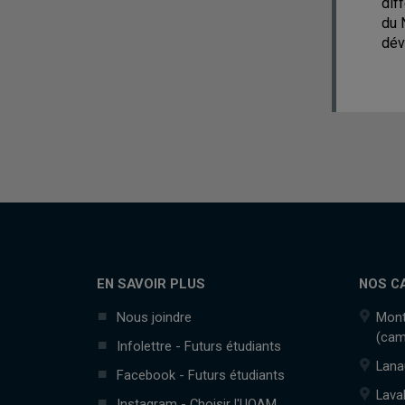
dif
du 
dév
EN SAVOIR PLUS
NOS C
Nous joindre
Mont
(cam
Infolettre - Futurs étudiants
Lana
Facebook - Futurs étudiants
Lava
Instagram - Choisir l'UQAM