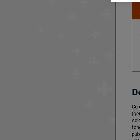
D
Ce 
(gé
sci
fon
pub