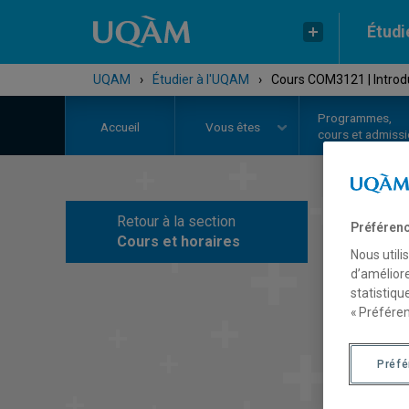
Étudi
UQAM
›
Étudier à l'UQAM
›
Cours COM3121 | Introdu
Programmes,
Accueil
Vous êtes
cours et admiss
Retour à la section
Préférenc
C
Cours et horaires
Nous utili
d’améliore
statistiqu
« Préféren
Préf