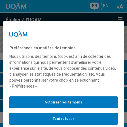
FR
EN
Étudier à l'UQAM
COURS
//
COM3121
Introduction aux relations publiques
Préférences en matière de témoins
Nous utilisons des témoins (cookies) afin de collecter des
informations qui nous permettent d’améliorer votre
Description du cours
expérience sur le site, de vous proposer des contenus vidéo,
d’analyser les statistiques de fréquentation, etc. Vous
Horaire - Été 2026
pouvez personnaliser votre choix en sélectionnant
« Préférences ».
Horaire - Automne 2026
Autoriser les témoins
Horaire - Hiver 2027
Tout refuser