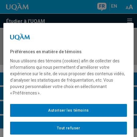
FR
EN
Étudier à l'UQAM
COURS
//
COM7016
Approches psychosociologiques en
Préférences en matière de témoins
communication
Nous utilisons des témoins (cookies) afin de collecter des
informations qui nous permettent d’améliorer votre
expérience sur le site, de vous proposer des contenus vidéo,
Description du cours
d’analyser les statistiques de fréquentation, etc. Vous
pouvez personnaliser votre choix en sélectionnant
Horaire - Été 2026
« Préférences ».
Horaire - Automne 2026
Autoriser les témoins
Horaire - Hiver 2027
Tout refuser