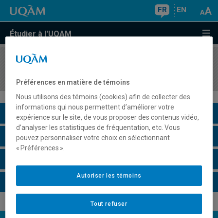
FR
EN
Étudier à l'UQAM
COURS
//
COM7018
Approches anthropologiques en communication
Préférences en matière de témoins
Nous utilisons des témoins (cookies) afin de collecter des
informations qui nous permettent d’améliorer votre
Description du cours
expérience sur le site, de vous proposer des contenus vidéo,
d’analyser les statistiques de fréquentation, etc. Vous
Horaire - Été 2026
pouvez personnaliser votre choix en sélectionnant
« Préférences ».
Horaire - Automne 2026
Autoriser les témoins
Horaire - Hiver 2027
Tout refuser