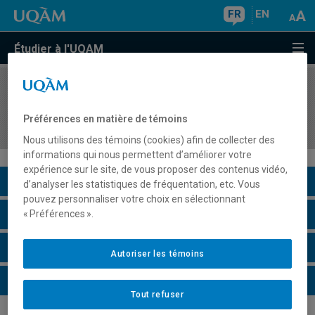
FR
EN
Étudier à l'UQAM
COURS
//
COM7502
Acteurs, lieux et pratiques de la communication
Préférences en matière de témoins
scientifique
Nous utilisons des témoins (cookies) afin de collecter des
informations qui nous permettent d’améliorer votre
expérience sur le site, de vous proposer des contenus vidéo,
Description du cours
d’analyser les statistiques de fréquentation, etc. Vous
pouvez personnaliser votre choix en sélectionnant
Horaire - Été 2026
« Préférences ».
Horaire - Automne 2026
Autoriser les témoins
Horaire - Hiver 2027
Tout refuser