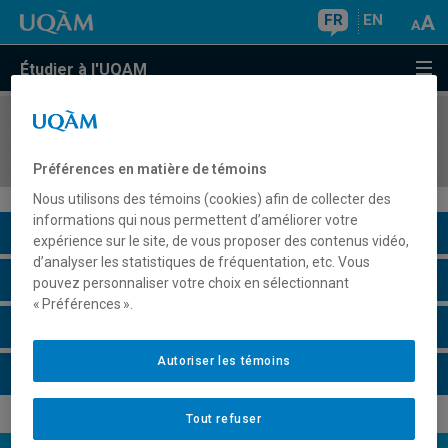
FR
EN
Étudier à l'UQAM
COURS
//
COM7631
Communication organisationnelle
Préférences en matière de témoins
Nous utilisons des témoins (cookies) afin de collecter des
informations qui nous permettent d’améliorer votre
Description du cours
expérience sur le site, de vous proposer des contenus vidéo,
d’analyser les statistiques de fréquentation, etc. Vous
Horaire - Été 2026
pouvez personnaliser votre choix en sélectionnant
« Préférences ».
Horaire - Automne 2026
Autoriser les témoins
Horaire - Hiver 2027
Tout refuser