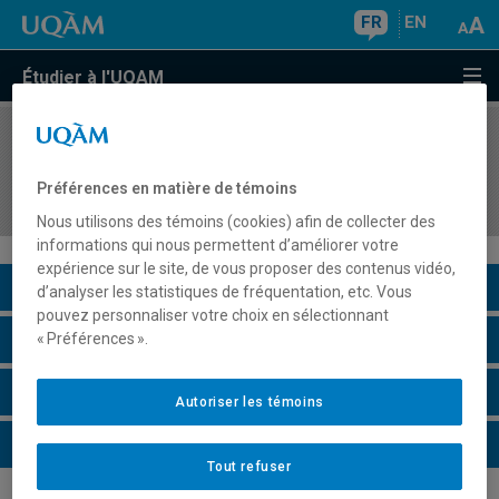
FR
EN
Étudier à l'UQAM
COURS
//
COM7632
Communication et pouvoir dans les
Préférences en matière de témoins
organisations
Nous utilisons des témoins (cookies) afin de collecter des
informations qui nous permettent d’améliorer votre
expérience sur le site, de vous proposer des contenus vidéo,
Description du cours
d’analyser les statistiques de fréquentation, etc. Vous
pouvez personnaliser votre choix en sélectionnant
Horaire - Été 2026
« Préférences ».
Horaire - Automne 2026
Autoriser les témoins
Horaire - Hiver 2027
Tout refuser