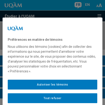
FR
EN
Étudier à l'UQAM
COURS
//
COM8122
Séminaire d'anthropologie sur des objets
Préférences en matière de témoins
communicationnels
Nous utilisons des témoins (cookies) afin de collecter des
informations qui nous permettent d’améliorer votre
expérience sur le site, de vous proposer des contenus vidéo,
Description du cours
d’analyser les statistiques de fréquentation, etc. Vous
pouvez personnaliser votre choix en sélectionnant
Horaire - Été 2026
« Préférences ».
Horaire - Automne 2026
Autoriser les témoins
Horaire - Hiver 2027
Tout refuser