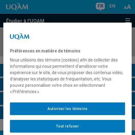
FR
EN
Étudier à l'UQAM
COURS
//
COM9124
Analyse du discours social
Préférences en matière de témoins
Nous utilisons des témoins (cookies) afin de collecter des
informations qui nous permettent d’améliorer votre
Description du cours
expérience sur le site, de vous proposer des contenus vidéo,
d’analyser les statistiques de fréquentation, etc. Vous
Horaire - Été 2026
pouvez personnaliser votre choix en sélectionnant
« Préférences ».
Horaire - Automne 2026
Autoriser les témoins
Horaire - Hiver 2027
Tout refuser