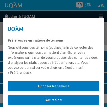
FR
EN
Étudier à l'UQAM
COURS
//
DAN4111
La danse au préscolaire/primaire
Préférences en matière de témoins
Nous utilisons des témoins (cookies) afin de collecter des
informations qui nous permettent d’améliorer votre
Description du cours
expérience sur le site, de vous proposer des contenus vidéo,
d’analyser les statistiques de fréquentation, etc. Vous
Horaire - Été 2026
pouvez personnaliser votre choix en sélectionnant
« Préférences ».
Horaire - Automne 2026
Autoriser les témoins
Horaire - Hiver 2027
Tout refuser